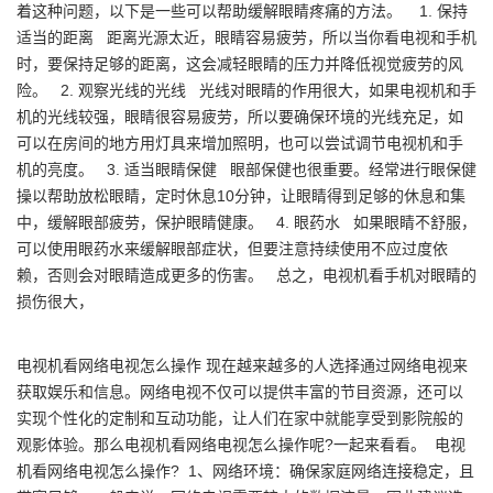
着这种问题，以下是一些可以帮助缓解眼睛疼痛的方法。 1. 保持
适当的距离 距离光源太近，眼睛容易疲劳，所以当你看电视和手机
时，要保持足够的距离，这会减轻眼睛的压力并降低视觉疲劳的风
险。 2. 观察光线的光线 光线对眼睛的作用很大，如果电视机和手
机的光线较强，眼睛很容易疲劳，所以要确保环境的光线充足，如
可以在房间的地方用灯具来增加照明，也可以尝试调节电视机和手
机的亮度。 3. 适当眼睛保健 眼部保健也很重要。经常进行眼保健
操以帮助放松眼睛，定时休息10分钟，让眼睛得到足够的休息和集
中，缓解眼部疲劳，保护眼睛健康。 4. 眼药水 如果眼睛不舒服，
可以使用眼药水来缓解眼部症状，但要注意持续使用不应过度依
赖，否则会对眼睛造成更多的伤害。 总之，电视机看手机对眼睛的
损伤很大，
电视机看网络电视怎么操作 现在越来越多的人选择通过网络电视来
获取娱乐和信息。网络电视不仅可以提供丰富的节目资源，还可以
实现个性化的定制和互动功能，让人们在家中就能享受到影院般的
观影体验。那么电视机看网络电视怎么操作呢?一起来看看。 电视
机看网络电视怎么操作? 1、网络环境：确保家庭网络连接稳定，且